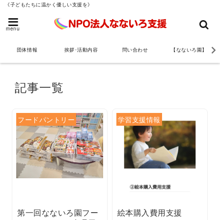
《子どもたちに温かく優しい支援を》
menu
団体情報
挨拶･活動内容
問い合わせ
【なないろ園】
記事一覧
フードパントリー
学習支援情報
第一回なないろ園フー
絵本購入費用支援