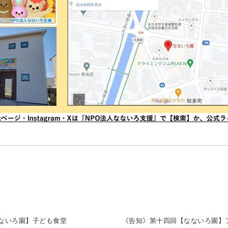
ないろ園】子ども食堂
《告知》第十四回【なないろ園】