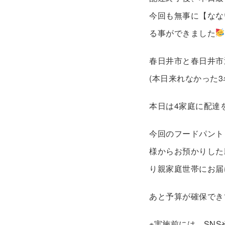
今回も無事に【なな
る事ができました
春日井市と春日井市
(本日来れなかった
本日は4家庭に配達
今回のフードパント
様からお預かりした
り親家庭世帯にお届
あと予算が確保でき
※実施前には、SN