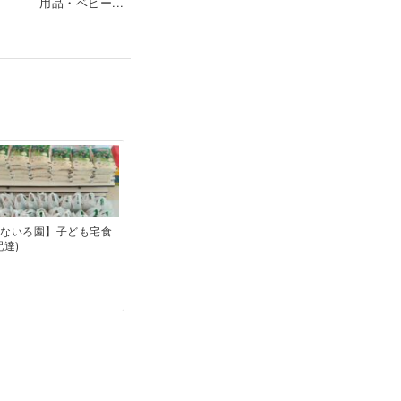
用品・ベビー...
なないろ園】子ども宅食
配達)