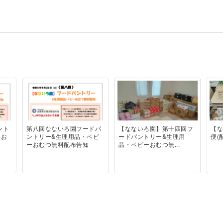
ント
第八回なないろ園フードパ
【なないろ園】第十四回フ
【
ーお
ントリー&生理用品・ベビ
ードパントリー&生理用
便(
ーおむつ無料配布告知
品・ベビーおむつ無...