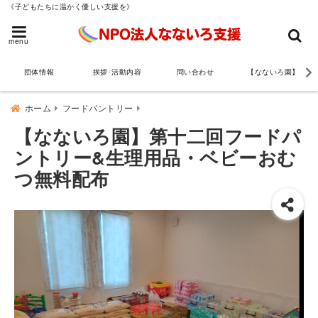
《子どもたちに温かく優しい支援を》
menu
団体情報
挨拶･活動内容
問い合わせ
【なないろ園】
ホーム
フードパントリー
【なないろ園】第十二回フードパ
ントリー&生理用品・ベビーおむ
つ無料配布