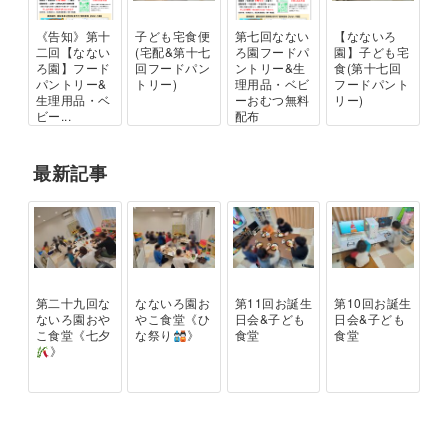
《告知》第十
子ども宅食便
第七回なない
【なないろ
二回【なない
(宅配&第十七
ろ園フードパ
園】子ども宅
ろ園】フード
回フードパン
ントリー&生
食(第十七回
パントリー&
トリー)
理用品・ベビ
フードパント
生理用品・ベ
ーおむつ無料
リー)
ビー...
配布
最新記事
第二十九回な
なないろ園お
第11回お誕生
第10回お誕生
ないろ園おや
やこ食堂《ひ
日会&子ども
日会&子ども
こ食堂《七夕
な祭り
》
食堂
食堂
》