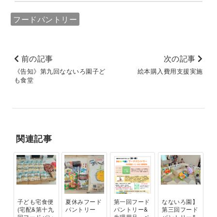
フードパントリー
前の記事
次の記事
《告知》第九回なないろ園子ど
絵本購入費用支援実施
も食堂
関連記事
子ども宅食便
夏休みフード
第一回フード
なないろ園】
(宅配&第十九
パントリー
パントリー&
第三回フード
回フードパン
生理用品・ベ
パントリー&