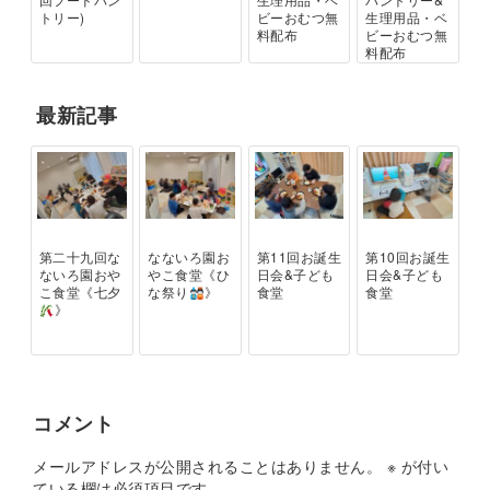
トリー)
ビーおむつ無
生理用品・ベ
料配布
ビーおむつ無
料配布
最新記事
第二十九回な
なないろ園お
第11回お誕生
第10回お誕生
ないろ園おや
やこ食堂《ひ
日会&子ども
日会&子ども
こ食堂《七夕
な祭り
》
食堂
食堂
》
コメント
メールアドレスが公開されることはありません。
※
が付い
ている欄は必須項目です