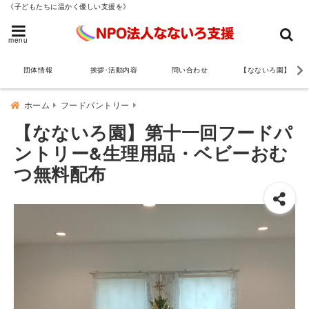
《子どもたちに温かく優しい支援を》
menu
団体情報
挨拶･活動内容
問い合わせ
【なないろ園】
ホーム
フードパントリー
【なないろ園】第十一回フードパ
ントリー&生理用品・ベビーおむ
つ無料配布