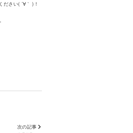
い( ´∀｀ )！
。
次の記事