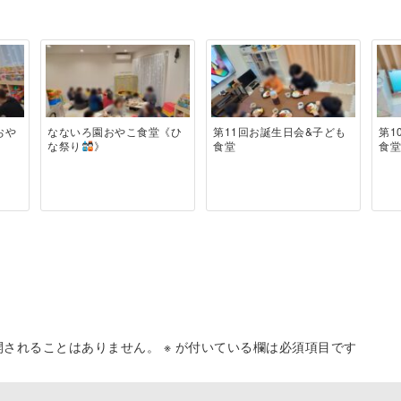
おや
なないろ園おやこ食堂《ひ
第11回お誕生日会&子ども
第1
な祭り
》
食堂
食
開されることはありません。
※
が付いている欄は必須項目です