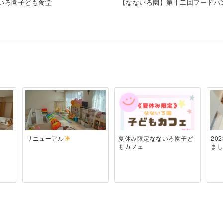
いろ園子ども食堂
【なないろ園】第十二回フードパ
リニューアル
夏休み限定なないろ園子ど
20
もカフェ
ま