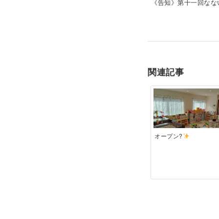
《告知》第十一回なな
関連記事
オープン?