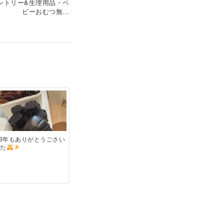
ントリー&生理用品・ベ
ビーおむつ無...
23年もありがとうごさい
した