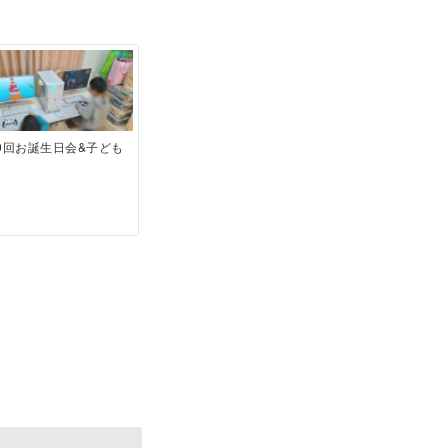
0回お誕生日会&子ども
堂