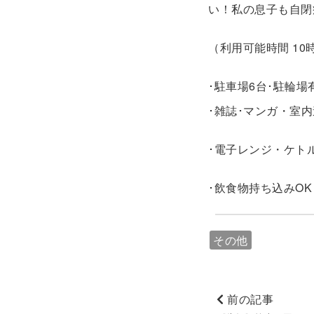
い！私の息子も自閉
（利用可能時間 1
･駐車場6台･駐
･雑誌･マンガ・室
･電子レンジ・ケト
･飲食物持ち込みO
その他
前の記事