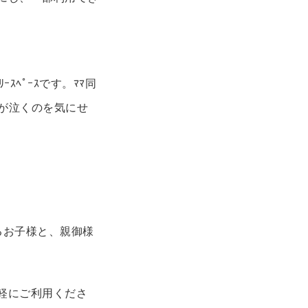
ﾍﾟｰｽです。ﾏﾏ同
んが泣くのを気にせ
るお子様と、親御様
軽にご利用くださ