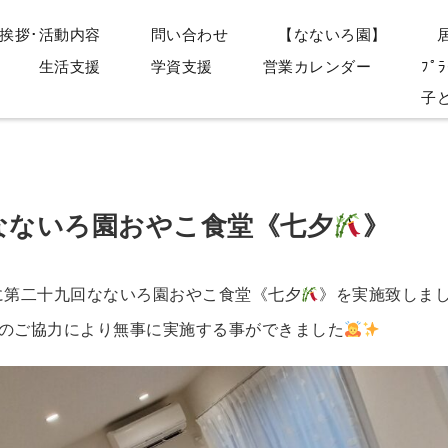
挨拶･活動内容
問い合わせ
【なないろ園】
生活支援
学資支援
営業カレンダー
ﾌﾟﾗ
子
なないろ園おやこ食堂《七夕
》
)に第二十九回なないろ園おやこ食堂《七夕
》を実施致しま
のご協力により無事に実施する事ができました