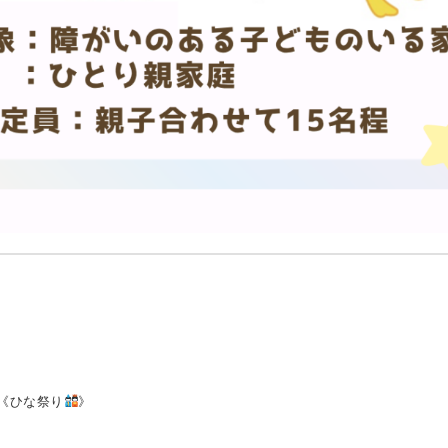
《ひな祭り
》