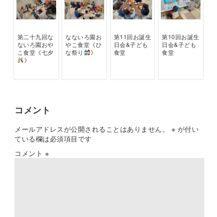
第二十九回な
なないろ園お
第11回お誕生
第10回お誕生
ないろ園おや
やこ食堂《ひ
日会&子ども
日会&子ども
こ食堂《七夕
な祭り
》
食堂
食堂
》
コメント
メールアドレスが公開されることはありません。
※
が付い
ている欄は必須項目です
コメント
※