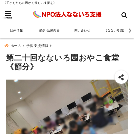
《子どもたちに温かく優しい支援を》
menu
団体情報
挨拶･活動内容
問い合わせ
【なないろ園】
ホーム
学習支援情報
第二十回なないろ園おやこ食堂
《節分》