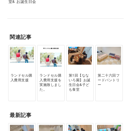
堂& お誕生日会
関連記事
ランドセル購
ランドセル購
第1回【なな
第二十六回フ
入費用支援
入費用支援を
いろ園】お誕
ードパントリ
実施致しまし
生日会&子ど
ー
た。
も食堂
最新記事