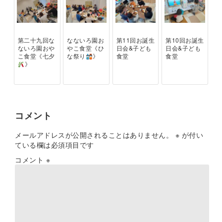
第二十九回な
なないろ園お
第11回お誕生
第10回お誕生
ないろ園おや
やこ食堂《ひ
日会&子ども
日会&子ども
こ食堂《七夕
な祭り
》
食堂
食堂
》
コメント
メールアドレスが公開されることはありません。
※
が付い
ている欄は必須項目です
コメント
※