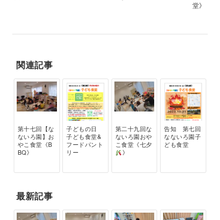
堂》
関連記事
第十七回【な
子どもの日
第二十九回な
告知 第七回
ないろ園】お
子ども食堂&
ないろ園おや
なないろ園子
やこ食堂《B
フードパント
こ食堂《七夕
ども食堂
BQ》
リー
》
最新記事