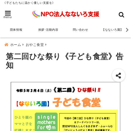
《子どもたちに温かく優しい支援を》
menu
団体情報
挨拶･活動内容
問い合わせ
【なないろ園】
ホーム
おやこ食堂
第二回ひな祭り《子ども食堂》告
知