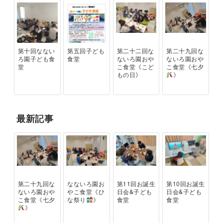
第十回なない
第五回子ども
第二十二回な
第二十九回な
ろ園子ども食
食堂
ないろ園おや
ないろ園おや
堂
こ食堂《こど
こ食堂《七夕
もの日》
》
最新記事
第二十九回な
なないろ園お
第11回お誕生
第10回お誕生
ないろ園おや
やこ食堂《ひ
日会&子ども
日会&子ども
こ食堂《七夕
な祭り
》
食堂
食堂
》