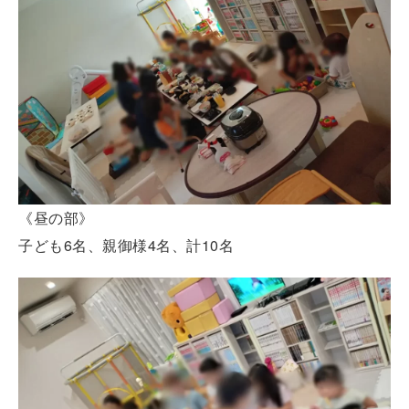
《昼の部》
子ども6名、親御様4名、計10名