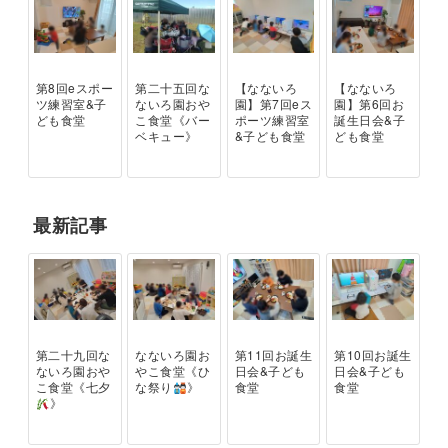
第8回eスポー
第二十五回な
【なないろ
【なないろ
ツ練習室&子
ないろ園おや
園】第7回eス
園】第6回お
ども食堂
こ食堂《バー
ポーツ練習室
誕生日会&子
ベキュー》
&子ども食堂
ども食堂
最新記事
第二十九回な
なないろ園お
第11回お誕生
第10回お誕生
ないろ園おや
やこ食堂《ひ
日会&子ども
日会&子ども
こ食堂《七夕
な祭り
》
食堂
食堂
》