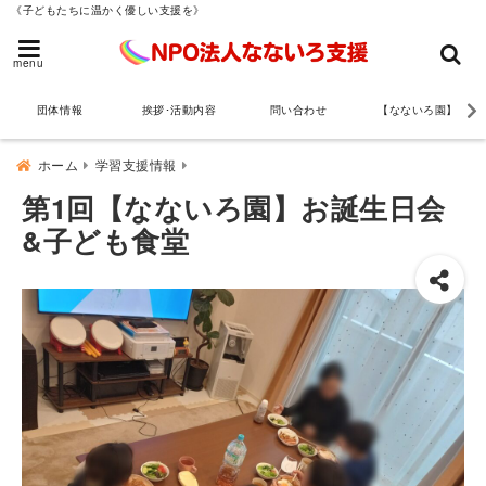
《子どもたちに温かく優しい支援を》
menu
団体情報
挨拶･活動内容
問い合わせ
【なないろ園】
ホーム
学習支援情報
第1回【なないろ園】お誕生日会
&子ども食堂