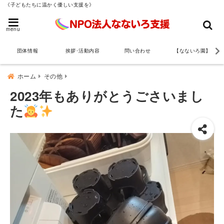
《子どもたちに温かく優しい支援を》
menu
団体情報
挨拶･活動内容
問い合わせ
【なないろ園】
ホーム
その他
2023年もありがとうごさいまし
た