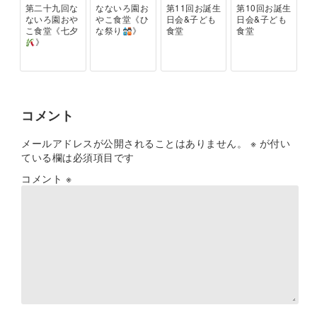
第二十九回な
なないろ園お
第11回お誕生
第10回お誕生
ないろ園おや
やこ食堂《ひ
日会&子ども
日会&子ども
こ食堂《七夕
な祭り
》
食堂
食堂
》
コメント
メールアドレスが公開されることはありません。
※
が付い
ている欄は必須項目です
コメント
※